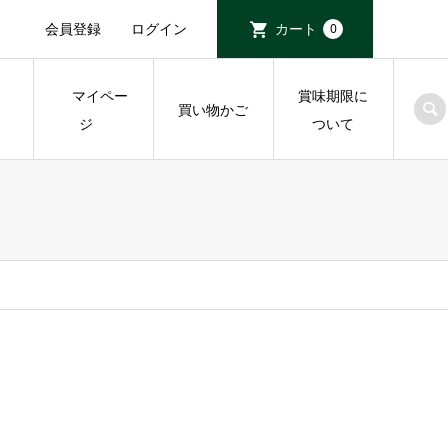
会員登録
ログイン
カート
0
マイペー
賞味期限に
物
買い物かご
ジ
ついて