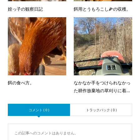
姪っ子の観察日記
餌用とうもろこし🌽の収穫。
餌の食べ方。
なかなか手をつけられなかっ
た耕作放棄地の草刈りに着...
コメント ( 0 )
トラックバック ( 0 )
この記事へのコメントはありません。