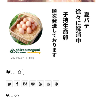
2024.09.07
blog
🐓𓂃 🥚‪ ̖́-‬
🐓𓂃 🥚‪ ̖́-‬