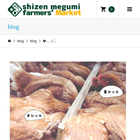
0
blog
blog
blog
🐓𓂃 🥚‪ ̖́-‬