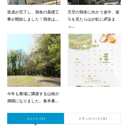
造成が完了し、鶏舎の基礎工
天空の鶏舎に向かう途中、後
事が開始しました！鶏舎は...
ろを見たら山が虹に🌈染ま
っ...
今年も農場に隣接する山桜が
満開になりました。春本番...
コメント ( 0 )
トラックバック ( 0 )