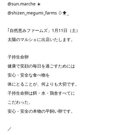
@sun.marche ☀️
@shizen_megumi_farms 🥚‪🐥⸒⸒
｢自然恵みファームズ」1月11日（土）
太陽のマルシェに出店いたします。
子持生命卵
健康で笑顔の毎日を過ごすためには
安心・安全な食べ物を
体にとることが、何よりも大切です。
子持生命卵は餌・水・鶏舎すべてに
こだわった、
安心・安全の本物の平飼い卵です。
／