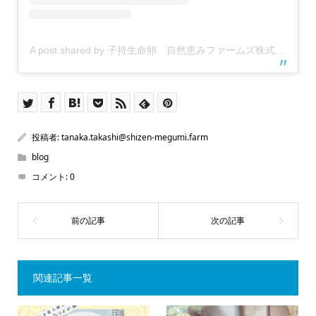
A post shared by 子持生命卵 自然恵みファームズ株式会社 (@shizen_megumi_farms)
投稿者:
tanaka.takashi@shizen-megumi.farm
blog
コメント:
0
関連記事一覧