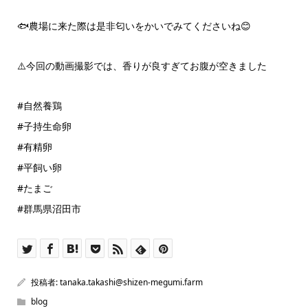
🐟農場に来た際は是非匂いをかいでみてくださいね😊
⚠️今回の動画撮影では、香りが良すぎてお腹が空きました
#自然養鶏
#子持生命卵
#有精卵
#平飼い卵
#たまご
#群馬県沼田市
投稿者:
tanaka.takashi@shizen-megumi.farm
blog