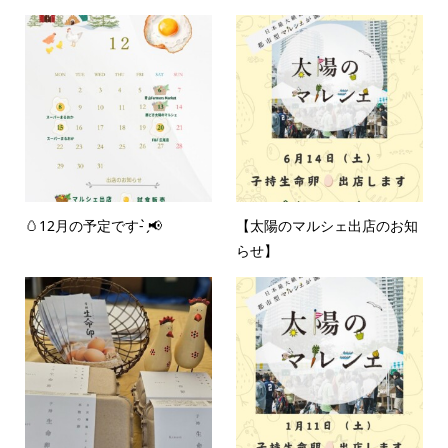
🥚12月の予定です- ̗̀📢
【太陽のマルシェ出店のお知
らせ‪】‪