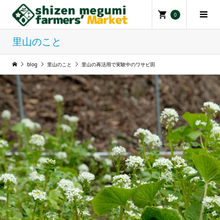
0
里山のこと
blog
里山のこと
里山の再活用で実験中のワサビ田