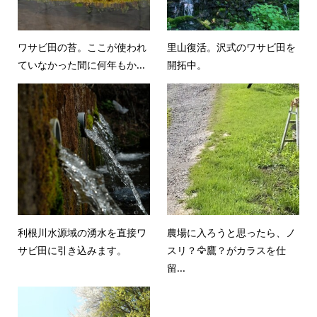
ワサビ田の苔。ここが使われ
里山復活。沢式のワサビ田を
ていなかった間に何年もか...
開拓中。
利根川水源域の湧水を直接ワ
農場に入ろうと思ったら、ノ
サビ田に引き込みます。
スリ？🦅鷹？がカラスを仕
留...