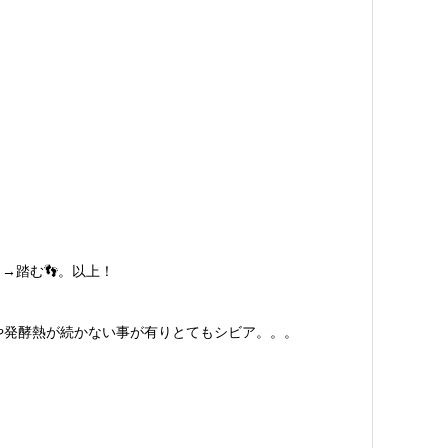
→踏む👣。以上！
や発酵熱が続かない事が有りとてもシビア。。。