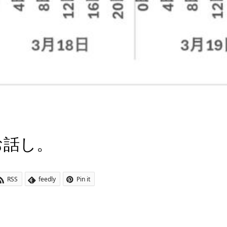
お話し。
RSS
feedly
Pin it