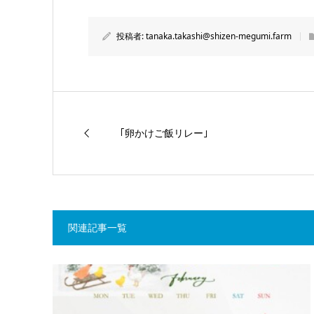
投稿者:
tanaka.takashi@shizen-megumi.farm
｢卵かけご飯リレー｣
関連記事一覧