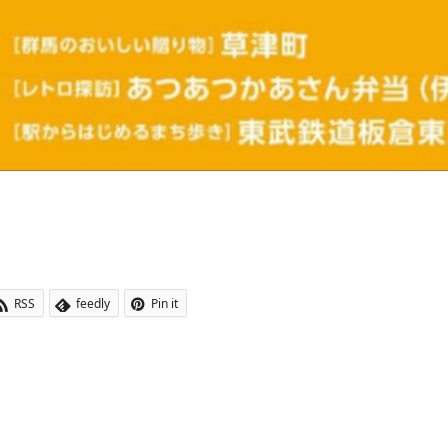
RSS
feedly
Pin it