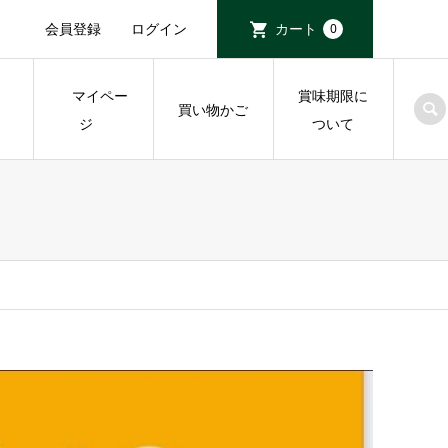
会員登録
ログイン
カート
0
マイペー
賞味期限に
物
買い物かご
ジ
ついて