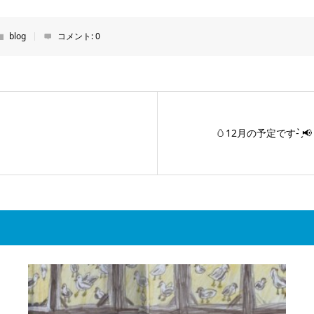
blog
コメント:
0
🥚12月の予定です- ̗̀📢