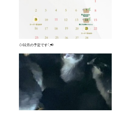
⁡🥚02月の予定です- ̗̀📢