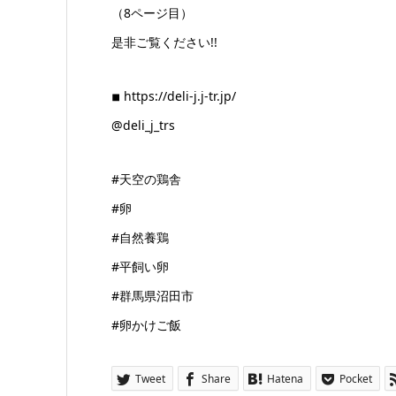
（8ページ目）
是非ご覧ください!!
◾︎ https://deli-j.j-tr.jp/
@deli_j_trs
#天空の鶏舎
#卵
#自然養鶏
#平飼い卵
#群馬県沼田市
#卵かけご飯
Tweet
Share
Hatena
Pocket