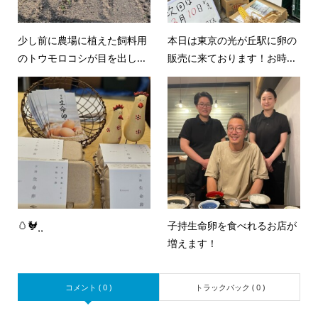
少し前に農場に植えた飼料用
本日は東京の光が丘駅に卵の
のトウモロコシが目を出し...
販売に来ております！お時...
🥚🐓⸒⸒
子持生命卵を食べれるお店が
増えます！
コメント ( 0 )
トラックバック ( 0 )