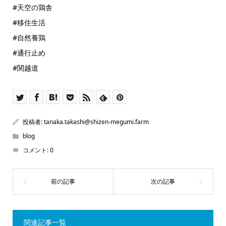
#天空の鶏舎
#移住生活
#自然養鶏
#通行止め
#関越道
投稿者:
tanaka.takashi@shizen-megumi.farm
blog
コメント:
0
関連記事一覧