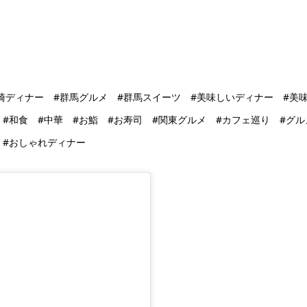
崎ディナー #群馬グルメ #群馬スイーツ #美味しいディナー #美
#和食 #中華 #お鮨 #お寿司 #関東グルメ #カフェ巡り #グル
 #おしゃれディナー