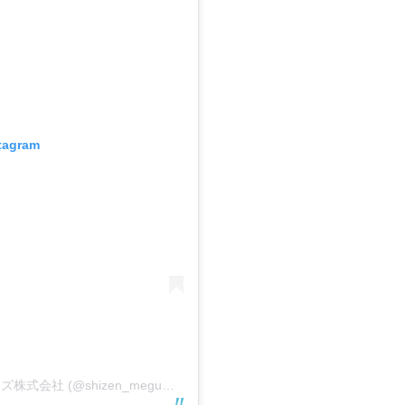
stagram
A post shared by 子持生命卵 自然恵みファームズ株式会社 (@shizen_megumi_farms)