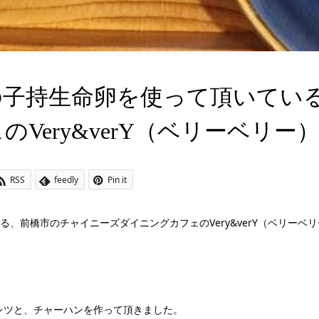
の子持生命卵を使って頂いてい
Very&verY（ベリーベリ
RSS
feedly
Pin it
、前橋市のチャイニーズダイニングカフェのVery&verY（ベリーベ
レツと、チャーハンを作って頂きました。