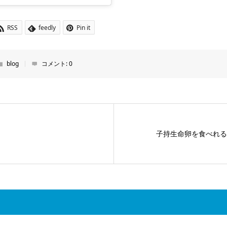
RSS
feedly
Pin it
blog
コメント:
0
子持生命卵を食べれる