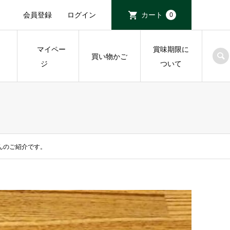
会員登録
ログイン
カート
0
マイペー
賞味期限に
物
買い物かご
ジ
ついて
んのご紹介です。