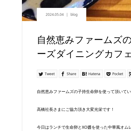
2024.05.04
blog
自然恵みファームズ
ーズダイニングカフェの
Tweet
Share
Hatena
Pocket
自然恵みファームズの子持生命卵を使って頂いている
高橋社長さまにご協力頂き大変光栄です！
今日はランチで生命卵とXO醬を使った中華風オム