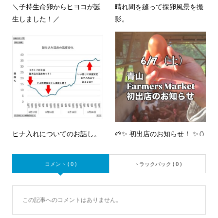
＼子持生命卵からヒヨコが誕
晴れ間を縫って採卵風景を撮
生しました！／
影。
ヒナ入れについてのお話し。
🌱✨ 初出店のお知らせ！ ✨🥚
コメント ( 0 )
トラックバック ( 0 )
この記事へのコメントはありません。