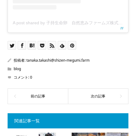
A post shared by 子持生命卵 自然恵みファームズ株式会社 (@shizen_megumi_farms)
投稿者:
tanaka.takashi@shizen-megumi.farm
blog
コメント:
0
関連記事一覧